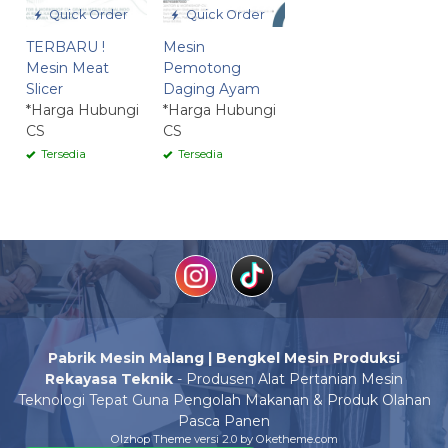
Quick Order
Quick Order
TERBARU !
Mesin
Mesin Meat
Pemotong
Slicer
Daging Ayam
*Harga Hubungi
*Harga Hubungi
CS
CS
Tersedia
Tersedia
Pabrik Mesin Malang | Bengkel Mesin Produksi
Rekayasa Teknik
- Produsen Alat Pertanian Mesin
Teknologi Tepat Guna Pengolah Makanan & Produk Olahan
Pasca Panen
Olzhop Theme
versi 2.0 by Oketheme.com