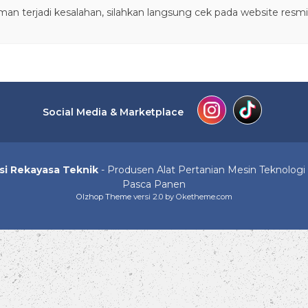
iman terjadi kesalahan, silahkan langsung cek pada website resm
Social Media & Marketplace
si Rekayasa Teknik
- Produsen Alat Pertanian Mesin Teknolog
Pasca Panen
Olzhop Theme
versi 2.0 by Oketheme.com