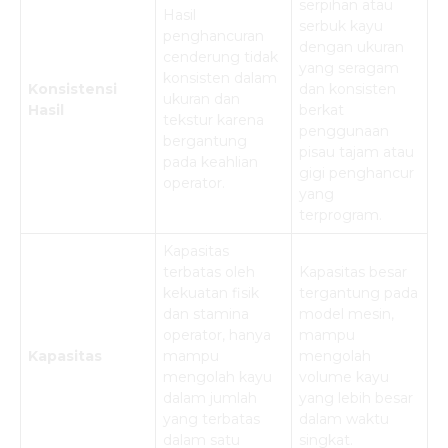
serpihan atau
Hasil
serbuk kayu
penghancuran
dengan ukuran
cenderung tidak
yang seragam
konsisten dalam
Konsistensi
dan konsisten
ukuran dan
Hasil
berkat
tekstur karena
penggunaan
bergantung
pisau tajam atau
pada keahlian
gigi penghancur
operator.
yang
terprogram.
Kapasitas
terbatas oleh
Kapasitas besar
kekuatan fisik
tergantung pada
dan stamina
model mesin,
operator, hanya
mampu
Kapasitas
mampu
mengolah
mengolah kayu
volume kayu
dalam jumlah
yang lebih besar
yang terbatas
dalam waktu
dalam satu
singkat.