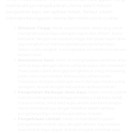
membuatnya menjadi pilihan utama dalam industri
pengolahan kayu dan aplikasi terkait. Berikut adalah
beberapa keunggulan utama dari mesin wood crusher:
Efisiensi Tinggi
: Mesin wood crusher dirancang untuk
menghancurkan kayu dengan cepat dan efisien. Rotor
berputar dengan kecepatan tinggi dan pisau tajam atau
gigi penghancur memungkinkan pengolahan kayu
dalam waktu singkat, meningkatkan produktivitas secara
keseluruhan.
Konsistensi Hasil
: Mesin ini menghasilkan serpihan atau
serbuk kayu dengan ukuran yang seragam dan konsisten.
Pisau-pisau tajam atau gigi penghancur yang terpasang
pada rotor memastikan bahwa kayu dihancurkan
menjadi potongan-potongan kecil dengan tekstur yang
seragam, sesuai dengan kebutuhan aplikasi industri.
Pengolahan Berbagai Jenis Kayu
: Mesin wood crusher
mampu mengolah berbagai jenis kayu, baik kayu lunak
maupun keras, serta berbagai ukuran dan bentuk kayu.
Hal ini membuatnya sangat fleksibel dalam aplikasi
pengolahan kayu di berbagai sektor industri.
Pengelolaan Limbah
: Mesin ini membantu dalam
pengelolaan limbah kayu dengan efisien. Kayu bekas
atau limbah kayu dapat diubah menjadi serpihan atau