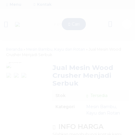
Menu
Kontak
Cari
Beranda
»
Mesin Bambu, Kayu dan Rotan
»
Jual Mesin Wood
Crusher Menjadi Serbuk
click image to
preview
Jual Mesin Wood
Crusher Menjadi
Serbuk
Stok
Tersedia
Kategori
Mesin Bambu,
Kayu dan Rotan
INFO HARGA
Silahkan menghubungi kontak kami