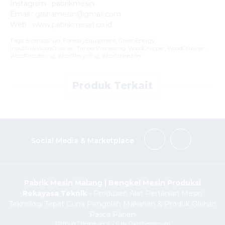
Instagram : pabrikmesin
Email :
grahamesin@gmail.com
Web :
www.pabrikmesin.co.id
Tags:
BiomassFuel
,
ForestryEquipment
,
GreenEnergy
,
IndustrialWoodCrusher
,
TimberProcessing
,
WoodChipper
,
WoodCrusher
,
WoodProcessing
,
WoodRecycling
,
WoodShredder
Produk Terkait
Social Media & Marketplace
Pabrik Mesin Malang | Bengkel Mesin Produksi
Rekayasa Teknik
- Produsen Alat Pertanian Mesin
Teknologi Tepat Guna Pengolah Makanan & Produk Olahan
Pasca Panen
Olzhop Theme
versi 2.0 by Oketheme.com