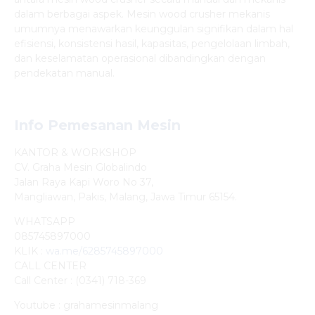
dalam berbagai aspek. Mesin wood crusher mekanis
umumnya menawarkan keunggulan signifikan dalam hal
efisiensi, konsistensi hasil, kapasitas, pengelolaan limbah,
dan keselamatan operasional dibandingkan dengan
pendekatan manual.
Info Pemesanan Mesin
KANTOR & WORKSHOP
CV. Graha Mesin Globalindo
Jalan Raya Kapi Woro No 37,
Mangliawan, Pakis, Malang, Jawa Timur 65154.
WHATSAPP
085745897000
KLIK :
wa.me/6285745897000
CALL CENTER
Call Center : (0341) 718-369
Youtube : grahamesinmalang