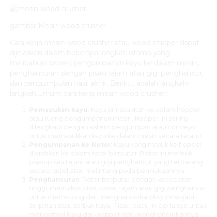
gambar Mesin wood crusher
Cara kerja mesin wood crusher atau wood chipper dapat
dijelaskan dalam beberapa langkah utama yang
melibatkan proses pengumpanan kayu ke dalam mesin,
penghancuran dengan pisau tajam atau gigi penghancur,
dan pengumpulan hasil akhir. Berikut adalah langkah-
langkah umum cara kerja mesin wood crusher:
Pemasukan Kayu
: Kayu dimasukkan ke dalam hopper
atau ruang pengumpanan mesin. Hopper ini sering
dilengkapi dengan sistem pengumpan atau conveyor
untuk memasukkan kayu ke dalam mesin secara teratur.
Pengumpanan ke Rotor
: Kayu yang masuk ke hopper
diarahkan ke dalam rotor berputar. Rotor ini memiliki
pisau-pisau tajam atau gigi penghancur yang terpasang
secara radial atau melintang pada permukaannya.
Penghancuran
: Rotor berputar dengan kecepatan
tinggi, memaksa pisau-pisau tajam atau gigi penghancur
untuk memotong dan menghancurkan kayu menjadi
serpihan atau serbuk kayu. Pisau-pisau ini berfungsi untuk
mengambil kayu dari hopper dan menghancurkannya