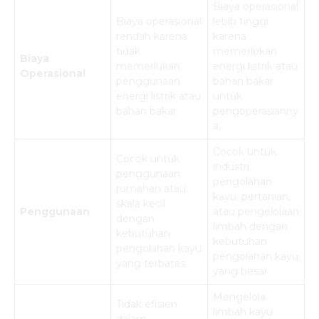
Biaya operasional
Biaya operasional
lebih tinggi
rendah karena
karena
tidak
memerlukan
Biaya
memerlukan
energi listrik atau
Operasional
penggunaan
bahan bakar
energi listrik atau
untuk
bahan bakar.
pengoperasianny
a.
Cocok untuk
Cocok untuk
industri
penggunaan
pengolahan
rumahan atau
kayu, pertanian,
skala kecil
Penggunaan
atau pengelolaan
dengan
limbah dengan
kebutuhan
kebutuhan
pengolahan kayu
pengolahan kayu
yang terbatas.
yang besar.
Mengelola
Tidak efisien
limbah kayu