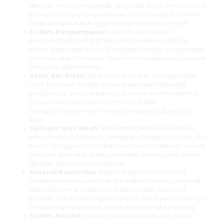
dengan motor penggerak yang kuat. Daya motor ini bisa
bervariasi tergantung pada ukuran dan kapasitas mesin,
mulai dari puluhan hingga ratusan horsepower (HP).
Sistem Pengumpanan
: Hopper atau ruang
pengumpanan tempat kayu dimasukkan ke dalam
mesin. Beberapa mesin dilengkapi dengan pengumpan
otomatis atau conveyor untuk memasukkan kayu secara
teratur ke dalam mesin.
Rotor dan Pisau
: Mesin wood crusher menggunakan
rotor berputar dengan pisau-pisau tajam atau gigi
penghancur yang terpasang di sekitar permukaannya.
Pisau ini berfungsi untuk memotong dan
menghancurkan kayu menjadi serpihan atau serbuk
kayu.
Saringan atau Mesh
: Untuk mengontrol ukuran hasil
akhir, mesin ini biasanya dilengkapi dengan saringan atau
mesh. Saringan ini membantu untuk memastikan bahwa
serpihan atau serbuk kayu memiliki ukuran yang sesuai
dengan kebutuhan pengguna.
Material Konstruksi
: Bagian-bagian mesin wood
crusher umumnya terbuat dari bahan-bahan yang kuat
dan tahan lama, seperti baja tahan karat atau baja
paduan, untuk menanggung beban kerja yang berat dan
memastikan keandalan mesin dalam jangka panjang.
Sistem Kontrol
: Mesin ini dilengkapi dengan sistem