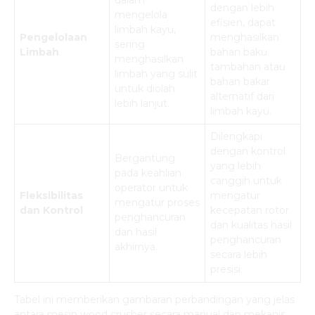
dalam
dengan lebih
mengelola
efisien, dapat
limbah kayu,
Pengelolaan
menghasilkan
sering
Limbah
bahan baku
menghasilkan
tambahan atau
limbah yang sulit
bahan bakar
untuk diolah
alternatif dari
lebih lanjut.
limbah kayu.
Dilengkapi
dengan kontrol
Bergantung
yang lebih
pada keahlian
canggih untuk
operator untuk
Fleksibilitas
mengatur
mengatur proses
dan Kontrol
kecepatan rotor
penghancuran
dan kualitas hasil
dan hasil
penghancuran
akhirnya.
secara lebih
presisi.
Tabel ini memberikan gambaran perbandingan yang jelas
antara mesin wood crusher secara manual dan mekanis