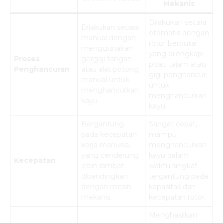
Mekanis
Dilakukan secara
Dilakukan secara
otomatis dengan
manual dengan
rotor berputar
menggunakan
yang dilengkapi
Proses
gergaji tangan
pisau tajam atau
Penghancuran
atau alat potong
gigi penghancur
manual untuk
untuk
menghancurkan
menghancurkan
kayu.
kayu.
Bergantung
Sangat cepat,
pada kecepatan
mampu
kerja manusia,
menghancurkan
yang cenderung
kayu dalam
Kecepatan
lebih lambat
waktu singkat
dibandingkan
tergantung pada
dengan mesin
kapasitas dan
mekanis.
kecepatan rotor.
Menghasilkan