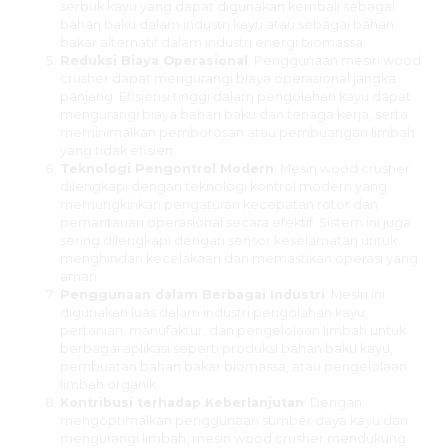
serbuk kayu yang dapat digunakan kembali sebagai
bahan baku dalam industri kayu atau sebagai bahan
bakar alternatif dalam industri energi biomassa.
Reduksi Biaya Operasional
: Penggunaan mesin wood
crusher dapat mengurangi biaya operasional jangka
panjang. Efisiensi tinggi dalam pengolahan kayu dapat
mengurangi biaya bahan baku dan tenaga kerja, serta
meminimalkan pemborosan atau pembuangan limbah
yang tidak efisien.
Teknologi Pengontrol Modern
: Mesin wood crusher
dilengkapi dengan teknologi kontrol modern yang
memungkinkan pengaturan kecepatan rotor dan
pemantauan operasional secara efektif. Sistem ini juga
sering dilengkapi dengan sensor keselamatan untuk
menghindari kecelakaan dan memastikan operasi yang
aman.
Penggunaan dalam Berbagai Industri
: Mesin ini
digunakan luas dalam industri pengolahan kayu,
pertanian, manufaktur, dan pengelolaan limbah untuk
berbagai aplikasi seperti produksi bahan baku kayu,
pembuatan bahan bakar biomassa, atau pengelolaan
limbah organik.
Kontribusi terhadap Keberlanjutan
: Dengan
mengoptimalkan penggunaan sumber daya kayu dan
mengurangi limbah, mesin wood crusher mendukung