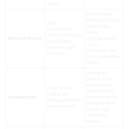
waktu.
Memerlukan
energi listrik atau
Tidak
bahan bakar
memerlukan
untuk
energi listrik atau
Efisiensi Energi
menggerakkan
bahan bakar,
motor
hanya tenaga
penggerak dan
manusia.
mengoperasikan
mesin.
Dilengkapi
dengan fitur
keselamatan
Potensi risiko
seperti sensor
cedera dari
Keselamatan
otomatis untuk
penggunaan alat
menghentikan
tajam manual.
operasi saat
terdeteksi
bahaya.