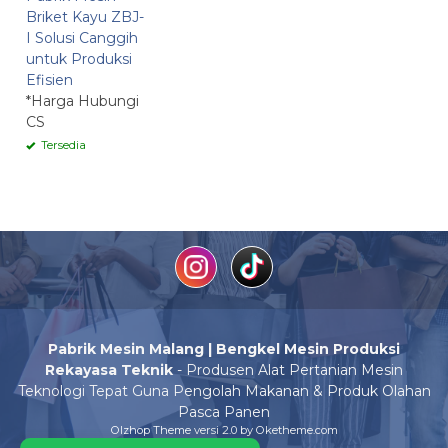
Briket Kayu ZBJ-
I Solusi Canggih
untuk Produksi
Efisien
*Harga Hubungi
CS
Tersedia
Pabrik Mesin Malang | Bengkel Mesin Produksi
Rekayasa Teknik
- Produsen Alat Pertanian Mesin
Teknologi Tepat Guna Pengolah Makanan & Produk Olahan
Pasca Panen
Olzhop Theme
versi 2.0 by Oketheme.com