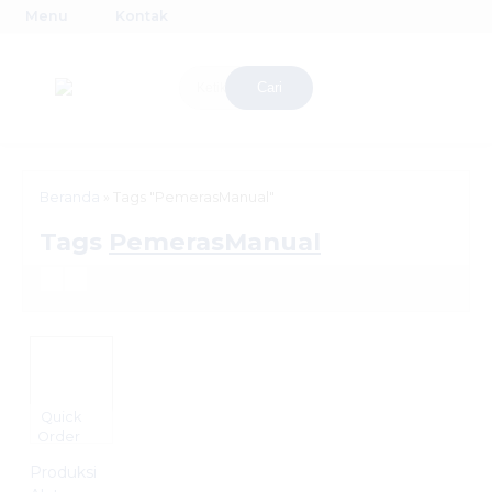
Menu
Kontak
Cari
Beranda
»
Tags "PemerasManual"
Tags
PemerasManual
Quick
Order
Produksi