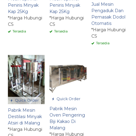
Jual Mesin
Peniris Minyak
Peniris Minyak
Pengaduk Dan
Kap 25Kg
Kap 25Kg
Pemasak Dodol
*Harga Hubungi
*Harga Hubungi
Otomatis
CS
CS
*Harga Hubungi
Tersedia
Tersedia
CS
Tersedia
Quick Order
Quick Order
Pabrik Mesin
Pabrik Mesin
Oven Pengering
Destilasi Minyak
Biji Kakao Di
Atsiri di Malang
Malang
*Harga Hubungi
*Harga Hubungi
CS