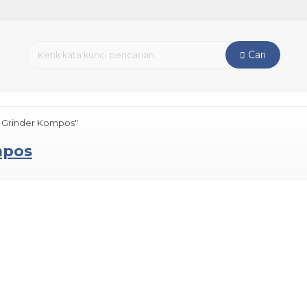
Cari
n Grinder Kompos"
mpos