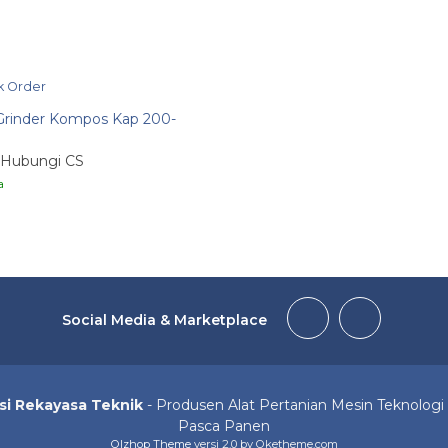
k Order
Grinder Kompos Kap 200-
 Hubungi CS
a
Social Media & Marketplace
si Rekayasa Teknik
- Produsen Alat Pertanian Mesin Teknolog
Pasca Panen
Olzhop Theme
versi 2.0 by Oketheme.com