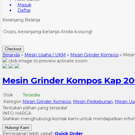
Masuk
Daftar
Keranjang Belanja
Oops, keranjang belanja Anda kosong!
Checkout
Beranda
»
Mesin Usaha / UKM
»
Mesin Grinder Kompos
»
Mesi
click image to preview
activate zoom
Mesin Grinder Kompos Kap 2
Stok
Tersedia
Kategori
Mesin Grinder Kompos
,
Mesin Perkebunan
,
Mesin Us
Tentukan pilihan yang tersedia!
INFO HARGA
Silahkan menghubungi kontak kami untuk mendapatkan informa
Hubungi Kami
Pemesanan lebih cepat!
Quick Order