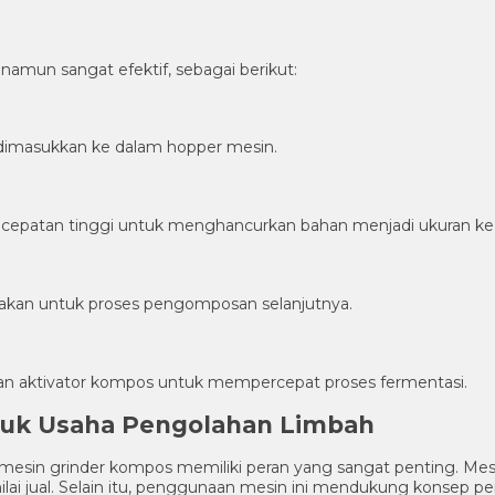
amun sangat efektif, sebagai berikut:
n dimasukkan ke dalam hopper mesin.
ecepatan tinggi untuk menghancurkan bahan menjadi ukuran kec
gunakan untuk proses pengomposan selanjutnya.
an aktivator kompos untuk mempercepat proses fermentasi.
tuk Usaha Pengolahan Limbah
sin grinder kompos memiliki peran yang sangat penting. Mesin i
ai jual. Selain itu, penggunaan mesin ini mendukung konsep p