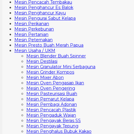
Mesin Pencacah Tembakau
Mesin Penghancur Es Balok
Mesin Penghancur Kayu
Mesin Pengurai Sabut Kelapa
Mesin Perikanan
Mesin Perkebunan
Mesin Pertanian
Mesin Peternakan
Mesin Presto Buah Merah Papua
Mesin Usaha / UKM
Mesin Blender Buah Spinner
Mesin Destilasi
Mesin Granulator Mini Serbaguna
Mesin Grinder Kompos
Mesin Mixer Abon
Mesin Oven Pengasap Ikan
Mesin Oven Pengering
Mesin Pasteurisasi Buah
Mesin Pemarut Kelapa
Mesin Pembagi Adonan
Mesin Pencacah Plastik
Mesin Pengaduk Wajan
Mesin Pengayak Beras SS
Mesin Pengayak Tepung
Mesin Penghalus Bubuk Kakao