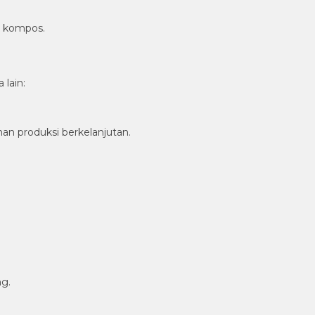
k kompos.
lain:
n produksi berkelanjutan.
g.