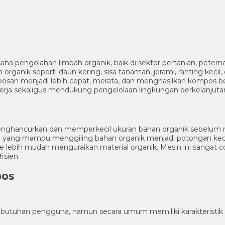
aha pengolahan limbah organik, baik di sektor pertanian, peter
ganik seperti daun kering, sisa tanaman, jerami, ranting kecil, 
san menjadi lebih cepat, merata, dan menghasilkan kompos ber
kerja sekaligus mendukung pengelolaan lingkungan berkelanjuta
nghancurkan dan memperkecil ukuran bahan organik sebelum m
yang mampu menggiling bahan organik menjadi potongan kecil 
 lebih mudah menguraikan material organik. Mesin ini sangat c
isien.
pos
ebutuhan pengguna, namun secara umum memiliki karakteristik s