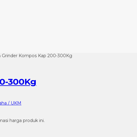
n Grinder Kompos Kap 200-300Kg
00-300Kg
aha / UKM
si harga produk ini.