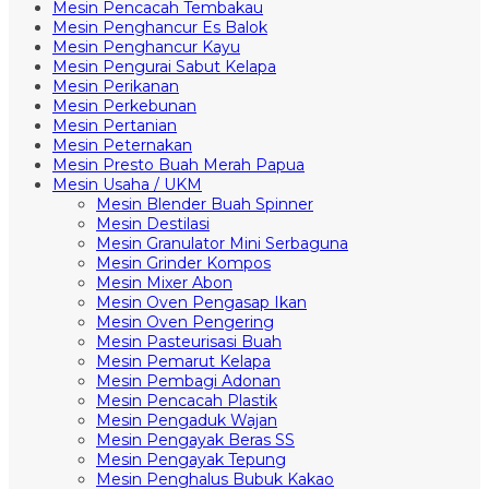
Mesin Pencacah Tembakau
Mesin Penghancur Es Balok
Mesin Penghancur Kayu
Mesin Pengurai Sabut Kelapa
Mesin Perikanan
Mesin Perkebunan
Mesin Pertanian
Mesin Peternakan
Mesin Presto Buah Merah Papua
Mesin Usaha / UKM
Mesin Blender Buah Spinner
Mesin Destilasi
Mesin Granulator Mini Serbaguna
Mesin Grinder Kompos
Mesin Mixer Abon
Mesin Oven Pengasap Ikan
Mesin Oven Pengering
Mesin Pasteurisasi Buah
Mesin Pemarut Kelapa
Mesin Pembagi Adonan
Mesin Pencacah Plastik
Mesin Pengaduk Wajan
Mesin Pengayak Beras SS
Mesin Pengayak Tepung
Mesin Penghalus Bubuk Kakao