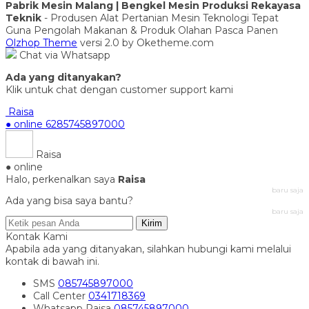
Pabrik Mesin Malang | Bengkel Mesin Produksi Rekayasa
Teknik
- Produsen Alat Pertanian Mesin Teknologi Tepat
Guna Pengolah Makanan & Produk Olahan Pasca Panen
Olzhop Theme
versi 2.0 by Oketheme.com
Chat via Whatsapp
Ada yang ditanyakan?
Klik untuk chat dengan customer support kami
Raisa
● online
6285745897000
Raisa
● online
Halo, perkenalkan saya
Raisa
baru saja
Ada yang bisa saya bantu?
baru saja
Kirim
Kontak Kami
Apabila ada yang ditanyakan, silahkan hubungi kami melalui
kontak di bawah ini.
SMS
085745897000
Call Center
0341718369
Whatsapp
Raisa
085745897000