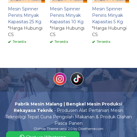
Mesin Spinner
Mesin Spinner
Mesin Spinner
Peniris Minyak
Peniris Minyak
Peniris Minyak
Kapasitas 25 Kg
Kapasitas 10 Kg
Kapasitas 5 Kg
*Harga Hubungi
*Harga Hubungi
*Harga Hubungi
CS
CS
CS
Tersedia
Tersedia
Tersedia
Pabrik Mesin Malang | Bengkel Mesin Produksi
Rekayasa Teknik
- Produsen Alat Pertanian Mesin
Teknologi Tepat Guna Pengolah Makanan & Produk Olahan
Pasca Panen
Olzhop Theme
versi 2.0 by Oketheme.com