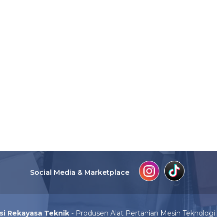
Social Media & Marketplace
si Rekayasa Teknik
- Produsen Alat Pertanian Mesin Teknolog