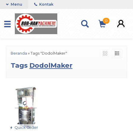
Menu
Kontak
0
Beranda
»
Tags "DodolMaker"
Tags
DodolMaker
Quick Order