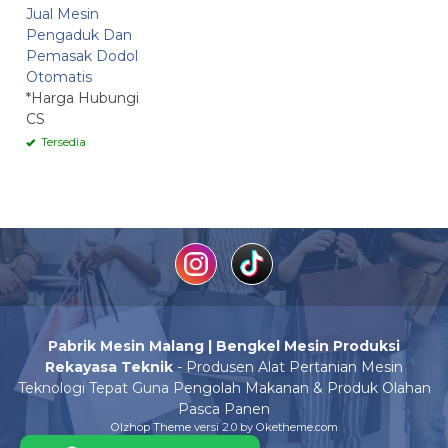
Jual Mesin
Pengaduk Dan
Pemasak Dodol
Otomatis
*Harga Hubungi
CS
Tersedia
Pabrik Mesin Malang | Bengkel Mesin Produksi
Rekayasa Teknik
- Produsen Alat Pertanian Mesin
Teknologi Tepat Guna Pengolah Makanan & Produk Olahan
Pasca Panen
Olzhop Theme
versi 2.0 by Oketheme.com