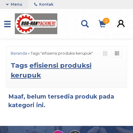
Menu
Kontak
0
Beranda
»
Tags "efisiensi produksi kerupuk"
Tags
efisiensi produksi
kerupuk
Maaf, belum tersedia produk pada
kategori ini.