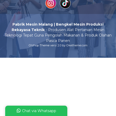
Pabrik Mesin Malang | Bengkel Mesin Produksi
Rekayasa Teknik
- Produsen Alat Pertanian Mesin
Teknologi Tepat Guna Pengolah Makanan & Produk Olahan
Pasca Panen
Olzhop Theme
versi 2.0 by Oketheme.com
Chat via Whatsapp