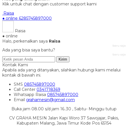
Klik untuk chat dengan customer support kami
Raisa
● online
6285745897000
Raisa
● online
Halo, perkenalkan saya
Raisa
baru saja
Ada yang bisa saya bantu?
baru saja
Kirim
Kontak Kami
Apabila ada yang ditanyakan, silahkan hubungi kami melalui
kontak di bawah ini.
SMS
085745897000
Call Center
0341718369
Whatsapp
Raisa
085745897000
Email
grahamesin@gmail.com
Buka jam 08.00 s/d jam 16..30 , Sabtu- Minggu tutup
CV GRAHA MESIN Jalan Kapi Woro 37 Sawojajar, Pakis,
Kabupaten Malang, Jawa Timur Kode Pos 65154