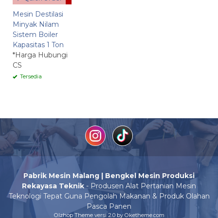
Mesin Destilasi
Minyak Nilam
Sistem Boiler
Kapasitas 1 Ton
*Harga Hubungi
CS
Tersedia
Pabrik Mesin Malang | Bengkel Mesin Produksi
Rekayasa Teknik
- Produsen Alat Pertanian Mesin
Teknologi Tepat Guna Pengolah Makanan & Produk Olahan
Pasca Panen
Olzhop Theme
versi 2.0 by Oketheme.com