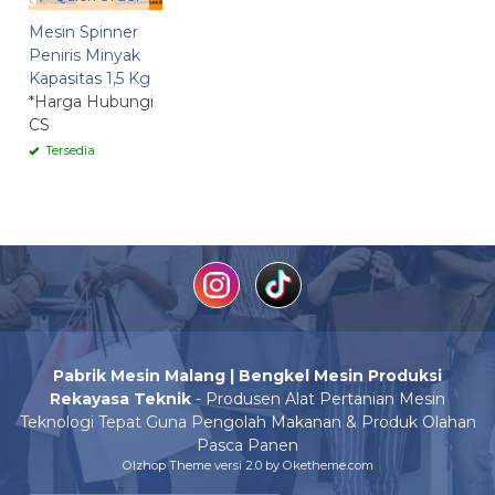
Mesin Spinner
Peniris Minyak
Kapasitas 1,5 Kg
*Harga Hubungi
CS
Tersedia
Pabrik Mesin Malang | Bengkel Mesin Produksi
Rekayasa Teknik
- Produsen Alat Pertanian Mesin
Teknologi Tepat Guna Pengolah Makanan & Produk Olahan
Pasca Panen
Olzhop Theme
versi 2.0 by Oketheme.com