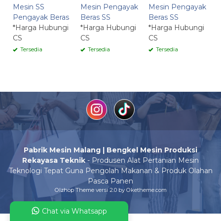
Mesin SS
Mesin Pengayak
Mesin Pengayak
Pengayak Beras
Beras SS
Beras SS
*Harga Hubungi
*Harga Hubungi
*Harga Hubungi
CS
CS
CS
Tersedia
Tersedia
Tersedia
Pabrik Mesin Malang | Bengkel Mesin Produksi
Rekayasa Teknik
- Produsen Alat Pertanian Mesin
Teknologi Tepat Guna Pengolah Makanan & Produk Olahan
Pasca Panen
Olzhop Theme
versi 2.0 by Oketheme.com
Chat via Whatsapp