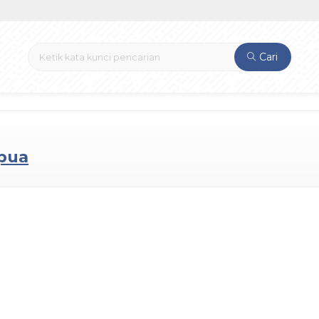
Cari
pua