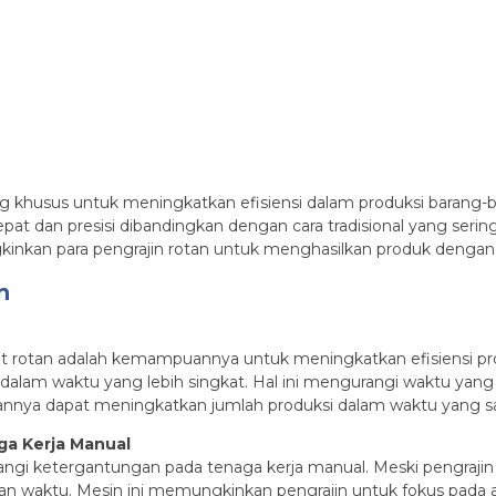
ancang khusus untuk meningkatkan efisiensi dalam produksi bara
t dan presisi dibandingkan dengan cara tradisional yang serin
kan para pengrajin rotan untuk menghasilkan produk dengan kual
n
trit rotan adalah kemampuannya untuk meningkatkan efisiensi p
n dalam waktu yang lebih singkat. Hal ini mengurangi waktu y
irannya dapat meningkatkan jumlah produksi dalam waktu yang 
a Kerja Manual
ngi ketergantungan pada tenaga kerja manual. Meski pengrajin r
n waktu. Mesin ini memungkinkan pengrajin untuk fokus pada 