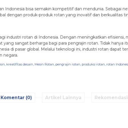
an Indonesia bisa semakin kompetitif dan mendunia. Sebagai nega
al dengan produk-produk rotan yang inovatif dan berkualitas ti
bagi industri rotan di Indonesia. Dengan meningkatkan efisien
lat yang sangat berharga bagi para pengrajin rotan. Tidak hanya i
sia di pasar global. Melalui teknologi ini, industri rotan dapat
n negara.
sin
,
kreatifitas desain
,
Mesin Rotan
,
pengrajin rotan
,
produksi rotan
,
rotan Indones
Komentar (0)
Artikel Lainnya
Rekomendasi