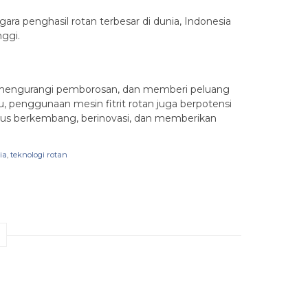
ra penghasil rotan terbesar di dunia, Indonesia
nggi.
si, mengurangi pemborosan, dan memberi peluang
tu, penggunaan mesin fitrit rotan juga berpotensi
 terus berkembang, berinovasi, dan memberikan
ia
,
teknologi rotan