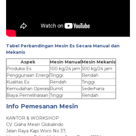
Tabel Perbandingan Mesin Es Secara Manual dan
Mekanis
Aspek
Mesin Manual
Mesin Mekanis
Produksi Es
100 kg/24 jam
500 kg/24 jam
Penggunaan Energi
Tinggi
Rendah
Kualitas Es
Rendah
Tinggi
Kemudahan Operasi
Rumit
Sederhana
Biaya Pemeliharaan
Tinggi
Rendah
Info Pemesanan Mesin
KANTOR & WORKSHOP
CV. Graha Mesin Globalindo
Jalan Raya Kapi Woro No 37,