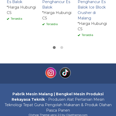
Es Balok
Penghancur Es
Penghancur Es
E
*Harga Hubungi
Balok
Balok Ice Block
E
CS
*Harga Hubungi
Crusher di
M
CS
Malang
*
Tersedia
*Harga Hubungi
C
Tersedia
CS
Tersedia
Pabrik Mesin Malang | Bengkel Mesin Produksi
Rekayasa Teknik
- Produsen Alat Pertanian Mesin
Teknologi Tepat Guna Pengolah Makanan & Produk Olahan
Pasca Panen
Olzhop Theme
versi 2.0 by Oketheme.com