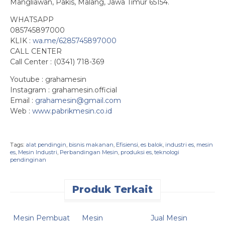
Mangliawan, Pakis, Malang, Jawa Timur 65154.
WHATSAPP
085745897000
KLIK :
wa.me/6285745897000
CALL CENTER
Call Center : (0341) 718-369
Youtube : grahamesin
Instagram : grahamesin.official
Email :
grahamesin@gmail.com
Web :
www.pabrikmesin.co.id
Tags:
alat pendingin
,
bisnis makanan
,
Efisiensi
,
es balok
,
industri es
,
mesin
es
,
Mesin Industri
,
Perbandingan Mesin
,
produksi es
,
teknologi
pendinginan
Produk Terkait
Quick Order
Quick Order
Quick Order
Mesin Pembuat
Mesin
Jual Mesin
P