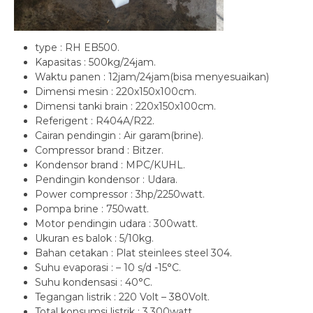
type : RH EB500.
Kapasitas : 500kg/24jam.
Waktu panen : 12jam/24jam(bisa menyesuaikan)
Dimensi mesin : 220x150x100cm.
Dimensi tanki brain : 220x150x100cm.
Referigent : R404A/R22.
Cairan pendingin : Air garam(brine).
Compressor brand : Bitzer.
Kondensor brand : MPC/KUHL.
Pendingin kondensor : Udara.
Power compressor : 3hp/2250watt.
Pompa brine : 750watt.
Motor pendingin udara : 300watt.
Ukuran es balok : 5/10kg.
Bahan cetakan : Plat steinlees steel 304.
Suhu evaporasi : – 10 s/d -15°C.
Suhu kondensasi : 40°C.
Tegangan listrik : 220 Volt – 380Volt.
Total konsumsi listrik : 3.300watt.