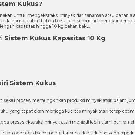
Sistem Kukus?
g digunakan untuk mengekstraksi minyak dari tanaman atau baha
erkandung dalam bahan baku, dan kemudian mengkondensasikan
dengan kapasitas hingga 10 kg bahan baku.
iri Sistem Kukus Kapasitas 10 Kg
iri Sistem Kukus
sekali proses, memungkinkan produksi minyak atsiri dalam juml
hu yang tepat akan menjaga kualitas minyak atsiri tetap optim
gga proses ekstraksi minyak atsiri menjadi lebih alami dan rama
hkan operator dalam mengatur suhu dan tekanan yang diperlukan