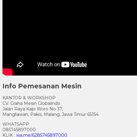
Info Pemesanan Mesin
KANTOR & WORKSHOP
CV. Graha Mesin Globalindo
Jalan Raya Kapi Woro No 37,
Mangliawan, Pakis, Malang, Jawa Timur 65154.
WHATSAPP
085745897000
KLIK :
wa.me/6285745897000