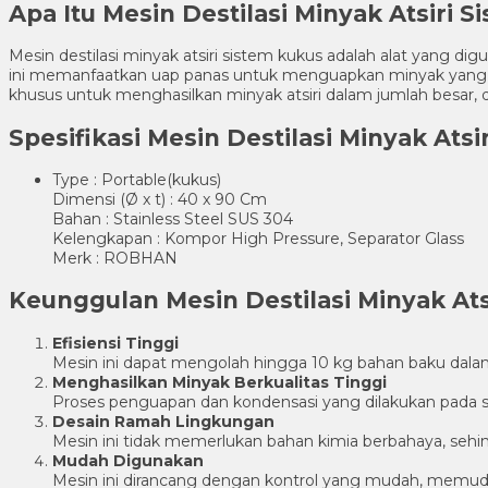
Apa Itu Mesin Destilasi Minyak Atsiri 
Mesin destilasi minyak atsiri sistem kukus adalah alat yan
ini memanfaatkan uap panas untuk menguapkan minyak yang t
khusus untuk menghasilkan minyak atsiri dalam jumlah besar, 
Spesifikasi Mesin Destilasi Minyak Ats
Type : Portable(kukus)
Dimensi (Ø x t) : 40 x 90 Cm
Bahan : Stainless Steel SUS 304
Kelengkapan : Kompor High Pressure, Separator Glass
Merk : ROBHAN
Keunggulan Mesin Destilasi Minyak Ats
Efisiensi Tinggi
Mesin ini dapat mengolah hingga 10 kg bahan baku dalam 
Menghasilkan Minyak Berkualitas Tinggi
Proses penguapan dan kondensasi yang dilakukan pada su
Desain Ramah Lingkungan
Mesin ini tidak memerlukan bahan kimia berbahaya, sehin
Mudah Digunakan
Mesin ini dirancang dengan kontrol yang mudah, memuda