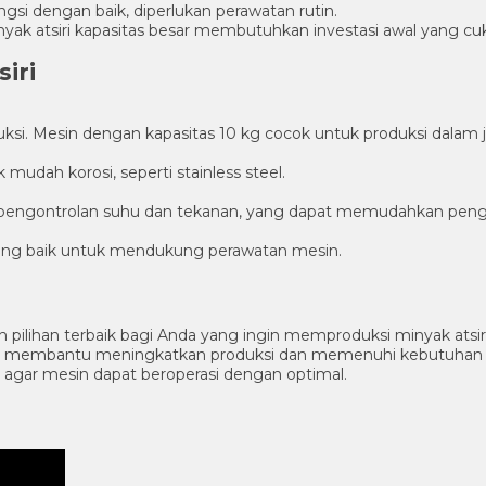
gsi dengan baik, diperlukan perawatan rutin.
nyak atsiri kapasitas besar membutuhkan investasi awal yang cu
iri
ksi. Mesin dengan kapasitas 10 kg cocok untuk produksi dalam 
mudah korosi, seperti stainless steel.
k pengontrolan suhu dan tekanan, yang dapat memudahkan peng
 yang baik untuk mendukung perawatan mesin.
lah pilihan terbaik bagi Anda yang ingin memproduksi minyak ats
akan membantu meningkatkan produksi dan memenuhi kebutuhan p
agar mesin dapat beroperasi dengan optimal.