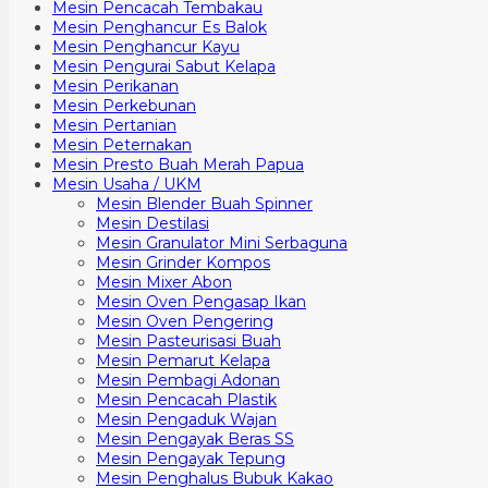
Mesin Pencacah Tembakau
Mesin Penghancur Es Balok
Mesin Penghancur Kayu
Mesin Pengurai Sabut Kelapa
Mesin Perikanan
Mesin Perkebunan
Mesin Pertanian
Mesin Peternakan
Mesin Presto Buah Merah Papua
Mesin Usaha / UKM
Mesin Blender Buah Spinner
Mesin Destilasi
Mesin Granulator Mini Serbaguna
Mesin Grinder Kompos
Mesin Mixer Abon
Mesin Oven Pengasap Ikan
Mesin Oven Pengering
Mesin Pasteurisasi Buah
Mesin Pemarut Kelapa
Mesin Pembagi Adonan
Mesin Pencacah Plastik
Mesin Pengaduk Wajan
Mesin Pengayak Beras SS
Mesin Pengayak Tepung
Mesin Penghalus Bubuk Kakao