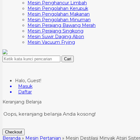
Mesin Penghancur Limbah
Mesin Pengolahan Kerupuk
Mesin Pengolahan Makanan
Mesin Pengolahan Minuman
Mesin Perajang Bawang Merah
Mesin Perajang Singkong
Mesin Suwir Daging Abon
Mesin Vacuum Frying
Cari
Halo, Guest!
Masuk
Daftar
Keranjang Belanja
Oops, keranjang belanja Anda kosong!
Checkout
Beranda
»
Mesin Pertanian
»
Mesin Destilasi Minyak Atsiri Sis