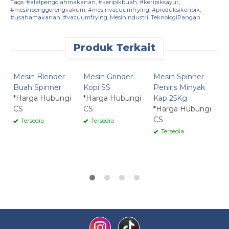
Tags:
#alatpengolahmakanan
,
#keripikbuah
,
#keripiksayur
,
#mesinpenggorengvakum
,
#mesinvacuumfrying
,
#produksikeripik
,
#usahamakanan
,
#vacuumfrying
,
MesinIndustri
,
TeknologiPangan
Produk Terkait
Quick Order
Quick Order
Quick Order
Mesin Blender
Mesin Grinder
Mesin Spinner
M
Buah Spinner
Kopi SS
Peniris Minyak
K
*Harga Hubungi
*Harga Hubungi
Kap 25Kg
K
CS
CS
*Harga Hubungi
3
CS
*
Tersedia
Tersedia
C
Tersedia