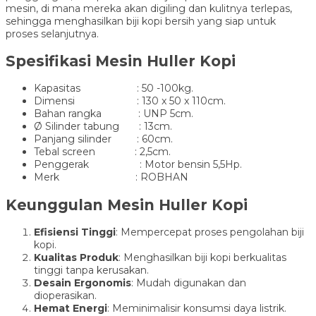
mesin, di mana mereka akan digiling dan kulitnya terlepas,
sehingga menghasilkan biji kopi bersih yang siap untuk
proses selanjutnya.
Spesifikasi Mesin Huller Kopi
Kapasitas : 50 -100kg.
Dimensi : 130 x 50 x 110cm.
Bahan rangka : UNP 5cm.
Ø Silinder tabung : 13cm.
Panjang silinder : 60cm.
Tebal screen : 2,5cm.
Penggerak : Motor bensin 5,5Hp.
Merk : ROBHAN
Keunggulan Mesin Huller Kopi
Efisiensi Tinggi
: Mempercepat proses pengolahan biji
kopi.
Kualitas Produk
: Menghasilkan biji kopi berkualitas
tinggi tanpa kerusakan.
Desain Ergonomis
: Mudah digunakan dan
dioperasikan.
Hemat Energi
: Meminimalisir konsumsi daya listrik.