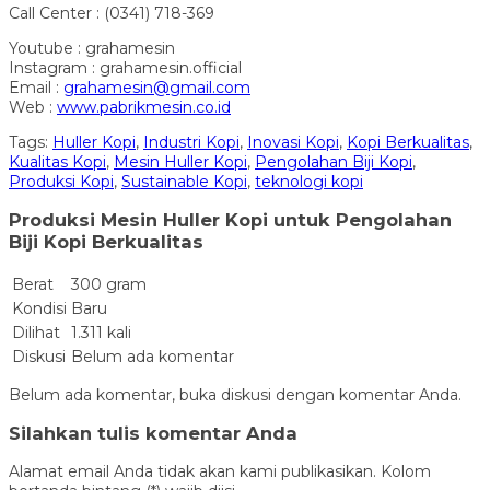
Call Center : (0341) 718-369
Youtube : grahamesin
Instagram : grahamesin.official
Email :
grahamesin@gmail.com
Web :
www.pabrikmesin.co.id
Tags:
Huller Kopi
,
Industri Kopi
,
Inovasi Kopi
,
Kopi Berkualitas
,
Kualitas Kopi
,
Mesin Huller Kopi
,
Pengolahan Biji Kopi
,
Produksi Kopi
,
Sustainable Kopi
,
teknologi kopi
Produksi Mesin Huller Kopi untuk Pengolahan
Biji Kopi Berkualitas
Berat
300 gram
Kondisi
Baru
Dilihat
1.311 kali
Diskusi
Belum ada komentar
Belum ada komentar, buka diskusi dengan komentar Anda.
Silahkan tulis komentar Anda
Alamat email Anda tidak akan kami publikasikan. Kolom