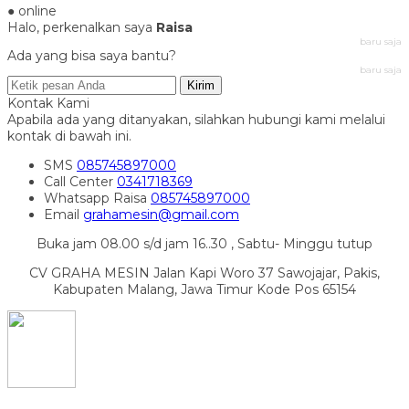
● online
Halo, perkenalkan saya
Raisa
baru saja
Ada yang bisa saya bantu?
baru saja
Kirim
Kontak Kami
Apabila ada yang ditanyakan, silahkan hubungi kami melalui
kontak di bawah ini.
SMS
085745897000
Call Center
0341718369
Whatsapp
Raisa
085745897000
Email
grahamesin@gmail.com
Buka jam 08.00 s/d jam 16..30 , Sabtu- Minggu tutup
CV GRAHA MESIN Jalan Kapi Woro 37 Sawojajar, Pakis,
Kabupaten Malang, Jawa Timur Kode Pos 65154