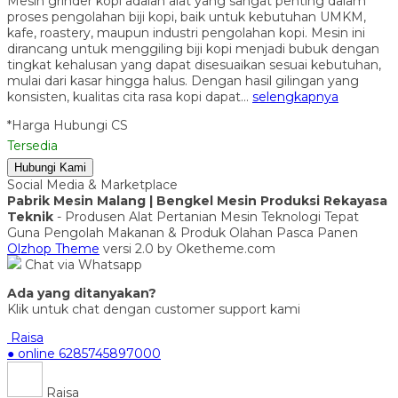
Mesin grinder kopi adalah alat yang sangat penting dalam
proses pengolahan biji kopi, baik untuk kebutuhan UMKM,
kafe, roastery, maupun industri pengolahan kopi. Mesin ini
dirancang untuk menggiling biji kopi menjadi bubuk dengan
tingkat kehalusan yang dapat disesuaikan sesuai kebutuhan,
mulai dari kasar hingga halus. Dengan hasil gilingan yang
konsisten, kualitas cita rasa kopi dapat…
selengkapnya
*Harga Hubungi CS
Tersedia
Hubungi Kami
Social Media & Marketplace
Pabrik Mesin Malang | Bengkel Mesin Produksi Rekayasa
Teknik
- Produsen Alat Pertanian Mesin Teknologi Tepat
Guna Pengolah Makanan & Produk Olahan Pasca Panen
Olzhop Theme
versi 2.0 by Oketheme.com
Chat via Whatsapp
Ada yang ditanyakan?
Klik untuk chat dengan customer support kami
Raisa
● online
6285745897000
Raisa