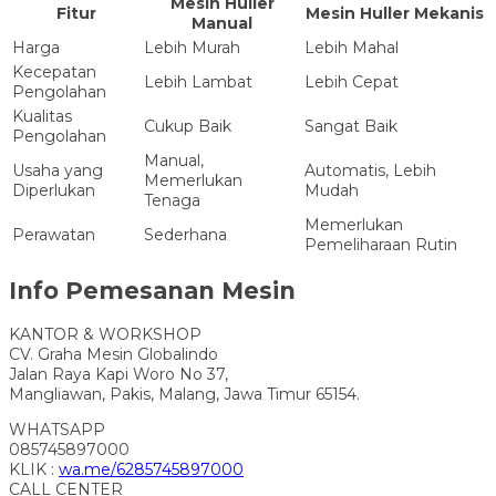
Mesin Huller
Fitur
Mesin Huller Mekanis
Manual
Harga
Lebih Murah
Lebih Mahal
Kecepatan
Lebih Lambat
Lebih Cepat
Pengolahan
Kualitas
Cukup Baik
Sangat Baik
Pengolahan
Manual,
Usaha yang
Automatis, Lebih
Memerlukan
Diperlukan
Mudah
Tenaga
Memerlukan
Perawatan
Sederhana
Pemeliharaan Rutin
Info Pemesanan Mesin
KANTOR & WORKSHOP
CV. Graha Mesin Globalindo
Jalan Raya Kapi Woro No 37,
Mangliawan, Pakis, Malang, Jawa Timur 65154.
WHATSAPP
085745897000
KLIK :
wa.me/6285745897000
CALL CENTER