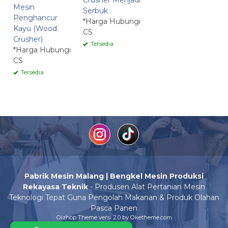
Crusher Menjadi
Mesin
Serbuk
Penghancur
*Harga Hubungi
Kayu (Wood
CS
Crusher)
Tersedia
*Harga Hubungi
CS
Tersedia
Pabrik Mesin Malang | Bengkel Mesin Produksi
Rekayasa Teknik
- Produsen Alat Pertanian Mesin
Teknologi Tepat Guna Pengolah Makanan & Produk Olahan
Pasca Panen
Olzhop Theme
versi 2.0 by Oketheme.com