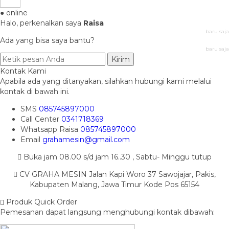
● online
Halo, perkenalkan saya
Raisa
baru saja
Ada yang bisa saya bantu?
baru saja
Kirim
Kontak Kami
Apabila ada yang ditanyakan, silahkan hubungi kami melalui
kontak di bawah ini.
SMS
085745897000
Call Center
0341718369
Whatsapp
Raisa
085745897000
Email
grahamesin@gmail.com
Buka jam 08.00 s/d jam 16..30 , Sabtu- Minggu tutup
CV GRAHA MESIN Jalan Kapi Woro 37 Sawojajar, Pakis,
Kabupaten Malang, Jawa Timur Kode Pos 65154
Produk Quick Order
Pemesanan dapat langsung menghubungi kontak dibawah: