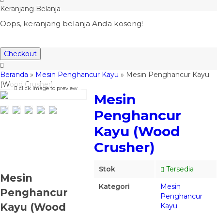
Keranjang Belanja
Oops, keranjang belanja Anda kosong!
Checkout
Beranda
»
Mesin Penghancur Kayu
»
Mesin Penghancur Kayu
(Wood Crusher)
click image to preview
Mesin
Penghancur
Kayu (Wood
Crusher)
Stok
Tersedia
Mesin
Kategori
Mesin
Penghancur
Penghancur
Kayu (Wood
Kayu