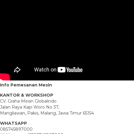
Info Pemesanan Mesin
KANTOR & WORKSHOP
CV. Graha Mesin Globalindo
Jalan Raya Kapi Woro No 37,
Mangliawan, Pakis, Malang, Jawa Timur 65154
WHATSAPP
085745897000