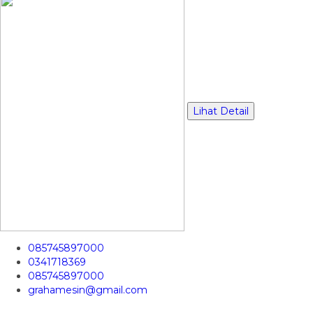
Lihat Detail
085745897000
0341718369
085745897000
grahamesin@gmail.com