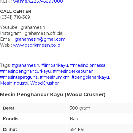
KLIK :
wa.me/6285745897000
CALL CENTER
(0341) 718-369
Youtube : grahamesin
Instagram : grahamesin.official
Email :
grahamesin@gmail.com
Web :
www.pabrikmesin.co.id
Tags:
#grahamesin
,
#limbahkayu
,
#mesinbiomassa
,
#mesinpenghancurkayu
,
#mesinperkebunan
,
#mesintepatguna
,
#mesinumkm
,
#pengolahankayu
,
MesinIndustri
,
WoodCrusher
Mesin Penghancur Kayu (Wood Crusher)
Berat
300 gram
Kondisi
Baru
Dilihat
354 kali