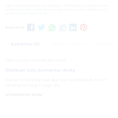
Tags:
#alatproduksiabon
,
#grahamesin
,
#mesinabon
,
#mesinmakanan
,
#mesinmixerabon
,
#mesinpemasakabon
,
#mesinumkm
,
#mesinusaha
,
#usahakuliner
,
MesinIndustri
Bagikan ke
Komentar (0)
Artikel Lainnya
Rekomen
Saat ini belum tersedia komentar.
Silahkan tulis komentar Anda
Alamat email Anda tidak akan kami publikasikan. Kolom
bertanda bintang (*) wajib diisi.
Isi komentar Anda
*